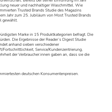
wirtschaft. Bereits bei seiner Einführung im Jahr
icklung neuer und nachhaltiger Waschmittel. Wie
nommierten Trusted Brands Studie des Magazins
esem Jahr zum 25. Jubiläum von Most Trusted Brands
l gewählt.
ürdigsten Marke in 15 Produktkategorien befragt. Die
rden. Die Ergebnisse der Reader’s Digest Studie
indet anhand sieben verschiedener
/Fortschrittlichkeit, Service/Kundenzentrierung,
hrheit der Verbraucher:innen gaben an, dass sie die
nommiertesten deutschen Konsumentenpreisen.