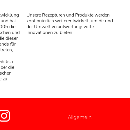
ntwicklung
Unsere Rezepturen und Produkte werden
 und hat
kontinuierlich weiterentwickelt, um dir und
2005 die
der Umwelt verantwortungsvolle
aschen und
Innovationen zu bieten.
ie dieser
bands für
treten,
ährlich
ber die
ischen
e zu
Allgemein