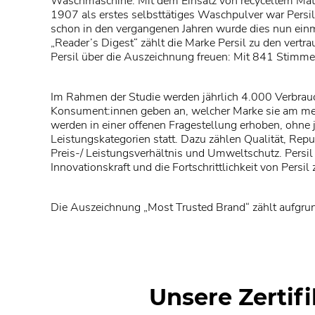
Waschmaschine. Mit dem Einsatz von recyceltem Materia
1907 als erstes selbsttätiges Waschpulver war Persi
schon in den vergangenen Jahren wurde dies nun einm
„Reader’s Digest“ zählt die Marke Persil zu den ver
Persil über die Auszeichnung freuen: Mit 841 Stimmen
Im Rahmen der Studie werden jährlich 4.000 Verbrauc
Konsument:innen geben an, welcher Marke sie am mei
werden in einer offenen Fragestellung erhoben, ohne
Leistungskategorien statt. Dazu zählen Qualität, Reput
Preis-/ Leistungsverhältnis und Umweltschutz. Persil
Innovationskraft und die Fortschrittlichkeit von Persil
Die Auszeichnung „Most Trusted Brand“ zählt aufgru
Unsere Zertif