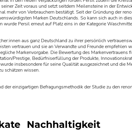
l in den neuen Verpackungen fördert Persil zudem die Kreislauf
l seiner Zeit voraus und setzt seitdem Meilensteine in der Entw
al mehr von Verbrauchern bestätigt. Seit der Gründung der re
trauenswürdigsten Marken Deutschlands. So kann sich auch in di
 wurde Persil erneut auf Platz eins in der Kategorie Waschmitte
her:innen aus ganz Deutschland zu ihrer persönlich vertrauensw
sten vertrauen und sie an Verwandte und Freunde empfehlen wü
 jegliche Markenvorgabe. Die Bewertung des Markenvertrauens f
ation/Prestige, Bedürfniserfüllung der Produkte, Innovationskraft
 wurde insbesondere für seine Qualität ausgezeichnet und die Me
 zu schätzen wissen.
nd der einzigartigen Befragungsmethodik der Studie zu den re
ikate
Nachhaltigkeit