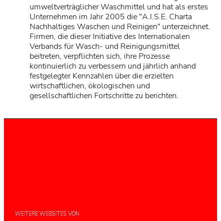
umweltverträglicher Waschmittel und hat als erstes
Unternehmen im Jahr 2005 die "A.I.S.E. Charta
Nachhaltiges Waschen und Reinigen" unterzeichnet.
Firmen, die dieser Initiative des Internationalen
Verbands für Wasch- und Reinigungsmittel
beitreten, verpflichten sich, ihre Prozesse
kontinuierlich zu verbessern und jährlich anhand
festgelegter Kennzahlen über die erzielten
wirtschaftlichen, ökologischen und
gesellschaftlichen Fortschritte zu berichten.
Henkels Verantwortung
Als Vorreiter im Bereich Nachhaltigkeit wollen wir
neue Lösungen für eine nachhaltige Entwicklung
vorantreiben und unsere Geschäfte
verantwortungsvoll und wirtschaftlich erfolgreich
weiterentwickeln. Das umfasst alle Aktivitäten
unseres Unternehmens – entlang der gesamten
Wertschöpfungskette.
WEITERE WEBSITES VON