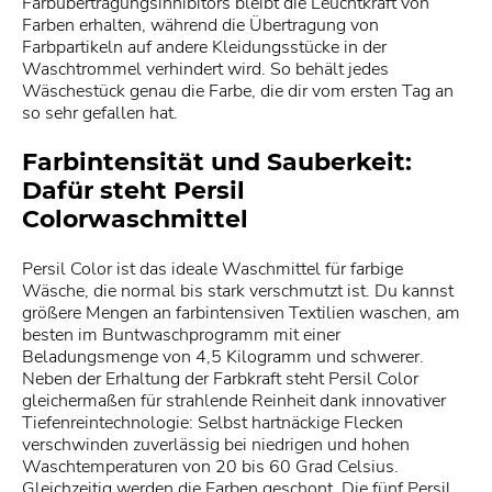
Farbübertragungsinhibitors bleibt die Leuchtkraft von
Farben erhalten, während die Übertragung von
Farbpartikeln auf andere Kleidungsstücke in der
Waschtrommel verhindert wird. So behält jedes
Wäschestück genau die Farbe, die dir vom ersten Tag an
so sehr gefallen hat.
Farbintensität und Sauberkeit:
Dafür steht Persil
Colorwaschmittel
Persil Color ist das ideale Waschmittel für farbige
Wäsche, die normal bis stark verschmutzt ist. Du kannst
größere Mengen an farbintensiven Textilien waschen, am
besten im Buntwaschprogramm mit einer
Beladungsmenge von 4,5 Kilogramm und schwerer.
Neben der Erhaltung der Farbkraft steht Persil Color
gleichermaßen für strahlende Reinheit dank innovativer
Tiefenreintechnologie: Selbst hartnäckige Flecken
verschwinden zuverlässig bei niedrigen und hohen
Waschtemperaturen von 20 bis 60 Grad Celsius.
Gleichzeitig werden die Farben geschont. Die fünf Persil