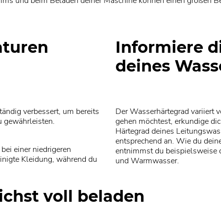
s und beim Beladen deiner Maschine können einen großen Beitr
aturen
Informiere d
deines Wass
tändig verbessert, um bereits
Der Wasserhärtegrad variiert
u gewährleisten.
gehen möchtest, erkundige di
Härtegrad deines Leitungswas
entsprechend an. Wie du deine
bei einer niedrigeren
entnimmst du beispielsweise 
inigte Kleidung, während du
und Warmwasser.
hst voll beladen