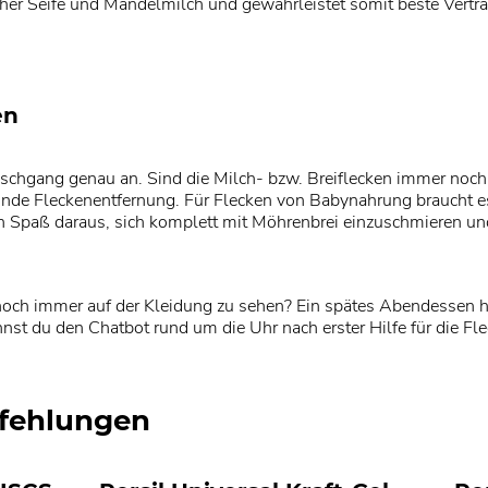
icher Seife und Mandelmilch und gewährleistet somit beste Verträ
en
chgang genau an. Sind die Milch- bzw. Breiflecken immer noch
unde Fleckenentfernung. Für Flecken von Babynahrung braucht e
n Spaß daraus, sich komplett mit Möhrenbrei einzuschmieren u
 noch immer auf der Kleidung zu sehen? Ein spätes Abendessen 
nst du den Chatbot rund um die Uhr nach erster Hilfe für die Fl
fehlungen