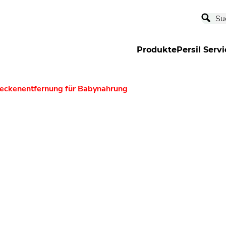
Produkte
Persil Servi
leckenentfernung für Babynahrung