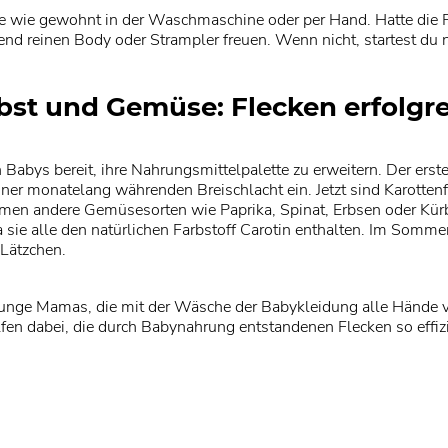
e wie gewohnt in der Waschmaschine oder per Hand. Hatte die 
lend reinen Body oder Strampler freuen. Wenn nicht, startest du
st und Gemüse: Flecken erfolgre
Babys bereit, ihre Nahrungsmittelpalette zu erweitern. Der erste
iner monatelang währenden Breischlacht ein. Jetzt sind Karotte
n andere Gemüsesorten wie Paprika, Spinat, Erbsen oder Kürbi
a sie alle den natürlichen Farbstoff Carotin enthalten. Im Somm
Lätzchen.
junge Mamas, die mit der Wäsche der Babykleidung alle Hände vo
en dabei, die durch Babynahrung entstandenen Flecken so effizi