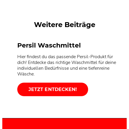
Persil Universal-Megaperls®
Persil Universal Gigant DISCS
Weitere Beiträge
Persil Waschmittel
Hier findest du das passende Persil-Produkt für
dich! Entdecke das richtige Waschmittel für deine
individuellen Bedürfnisse und eine tiefenreine
Wäsche.
JETZT ENTDECKEN!
Nachhaltigkeit
Persil Service
Unsere Rezepturen und Produkte werden
kontinuierlich weiterentwickelt, um dir und der
Du kannst oder magst deine Wäsche nicht selber