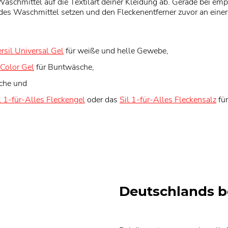
aschmittel auf die Textilart deiner Kleidung ab. Gerade bei e
ldes Waschmittel setzen und den Fleckenentferner zuvor an einer
rsil Universal Gel
für weiße und helle Gewebe,
 Color Gel
für Buntwäsche,
che und
l 1-für-Alles Fleckengel
oder das
Sil 1-für-Alles Fleckensalz
für
Deutschlands b