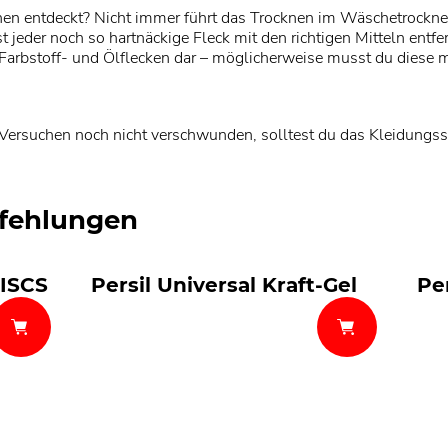
en entdeckt? Nicht immer führt das Trocknen im Wäschetrockner d
 jeder noch so hartnäckige Fleck mit den richtigen Mitteln entf
-, Farbstoff- und Ölflecken dar – möglicherweise musst du dies
 Versuchen noch nicht verschwunden, solltest du das Kleidungss
fehlungen
DISCS
Persil Universal Kraft-Gel
Pe
perls®
Persil Universal Gigant
DISCS