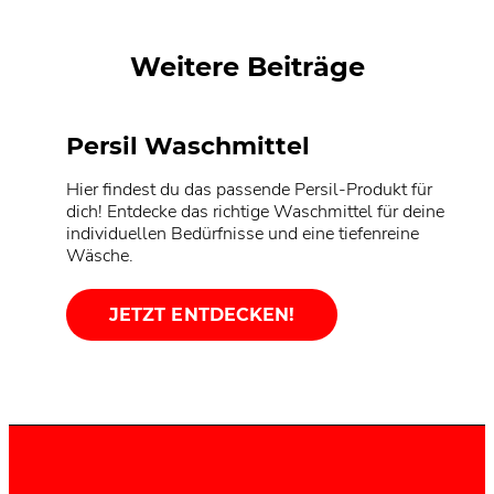
Persil Universal Gigant DISCS
Weitere Beiträge
Persil Waschmittel
Hier findest du das passende Persil-Produkt für
dich! Entdecke das richtige Waschmittel für deine
individuellen Bedürfnisse und eine tiefenreine
Wäsche.
JETZT ENTDECKEN!
Nachhaltigkeit
Persil Service
Unsere Rezepturen und Produkte werden
kontinuierlich weiterentwickelt, um dir und der
Du kannst oder magst deine Wäsche nicht selber
Umwelt verantwortungsvolle Innovationen zu
waschen? Teste die beste Online-Textilreinigung