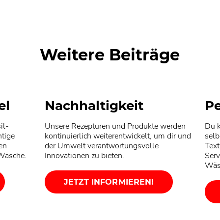
perls®
Persil Universal Gigant
DISCS
Weitere Beiträge
el
Nachhaltigkeit
Pe
il-
Unsere Rezepturen und Produkte werden
Du k
htige
kontinuierlich weiterentwickelt, um dir und
selb
en
der Umwelt verantwortungsvolle
Text
 Wäsche.
Innovationen zu bieten.
Serv
Wäs
JETZT INFORMIEREN!