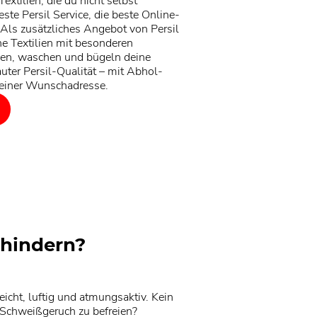
extilien, die du nicht selbst
ste Persil Service, die beste Online-
 Als zusätzliches Angebot von Persil
ine Textilien mit besonderen
gen, waschen und bügeln deine
rauter Persil-Qualität – mit Abhol-
deiner Wunschadresse.
rhindern?
icht, luftig und atmungsaktiv. Kein
 Schweißgeruch zu befreien?