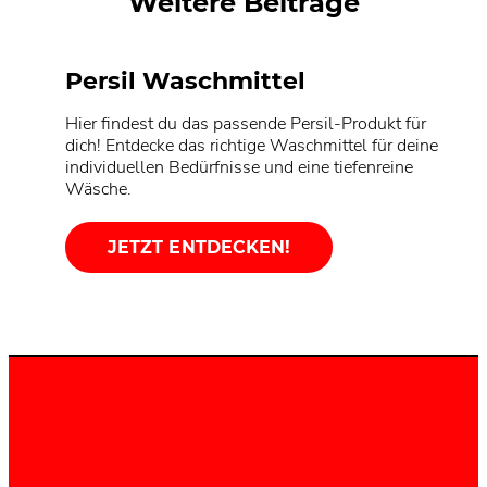
Weitere Beiträge
Persil Waschmittel
Hier findest du das passende Persil-Produkt für
dich! Entdecke das richtige Waschmittel für deine
individuellen Bedürfnisse und eine tiefenreine
Wäsche.
JETZT ENTDECKEN!
Nachhaltigkeit
Persil Service
Unsere Rezepturen und Produkte werden
kontinuierlich weiterentwickelt, um dir und der
Du kannst oder magst deine Wäsche nicht selber
Umwelt verantwortungsvolle Innovationen zu
waschen? Teste die beste Online-Textilreinigung
bieten.
Deutschlands! Persil Service holt, wäscht und bringt
deine Wäsche.