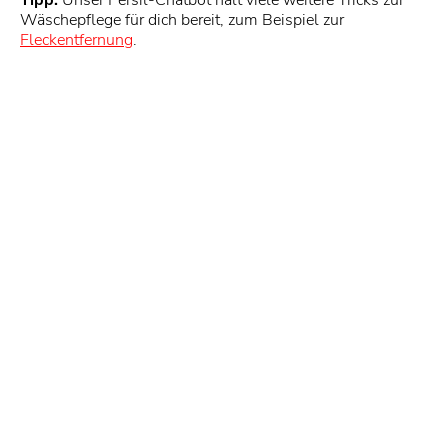
Tipp:
Unser Persil-Chatbot hält viele weitere Tricks zur
Wäschepflege für dich bereit, zum Beispiel zur
Fleckentfernung
.