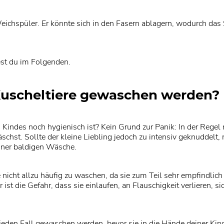
chspüler. Er könnte sich in den Fasern ablagern, wodurch das St
est du im Folgenden.
 Kuscheltiere gewaschen werden?
es Kindes noch hygienisch ist? Kein Grund zur Panik: In der Rege
schst. Sollte der kleine Liebling jedoch zu intensiv geknuddelt, 
einer baldigen Wäsche.
 nicht allzu häufig zu waschen, da sie zum Teil sehr empfindlich 
t die Gefahr, dass sie einlaufen, an Flauschigkeit verlieren, sic
 jeden Fall gewaschen werden, bevor sie in die Hände deiner Kin