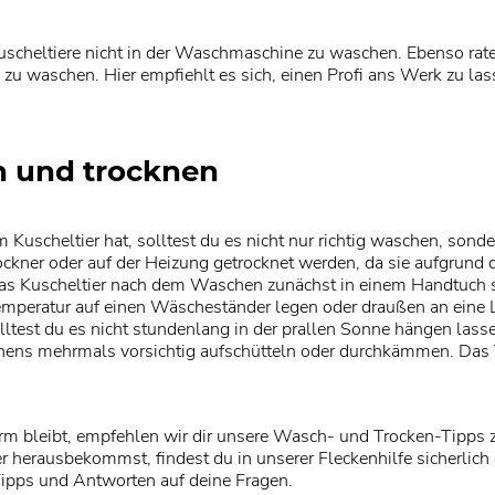
scheltiere nicht in der Waschmaschine zu waschen. Ebenso raten
zu waschen. Hier empfiehlt es sich, einen Profi ans Werk zu las
n und trocknen
Kuscheltier hat, solltest du es nicht nur richtig waschen, sonde
ockner oder auf der Heizung getrocknet werden, da sie aufgrund
 das Kuscheltier nach dem Waschen zunächst in einem Handtuch 
mperatur auf einen Wäscheständer legen oder draußen an eine L
olltest du es nicht stundenlang in der prallen Sonne hängen las
nens mehrmals vorsichtig aufschütteln oder durchkämmen. Das 
orm bleibt, empfehlen wir dir unsere Wasch- und Trocken-Tipps z
 herausbekommst, findest du in unserer Fleckenhilfe sicherlich 
 Tipps und Antworten auf deine Fragen.