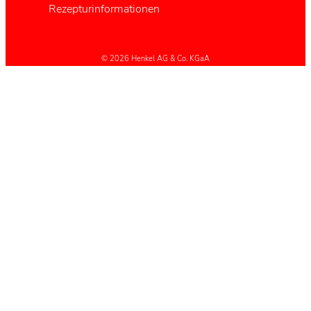
Rezepturinformationen
© 2026 Henkel AG & Co. KGaA